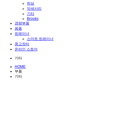
허브
악세사리
기타
Brooks
경량부품
용품
트레이너
스마트 트레이너
중고장터
온라인 스토어
기타
HOME
부품
기타