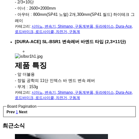
- 2/3×10단
- 이너 : 2600×2000mm
- 아우터 : 800mm(SP41 노멀) 2개,300mm(SP41 씰드) 하이테크 그
레이
카테고리:
시마노
,
변속기
,
Shimano
,
구동계부품
,
듀라에이스
,
Dura-Ace
,
로드바이크
,
로드사이클
,
자전거
,
구동계
[DURA-ACE] SL-BSR1 변속레버 바엔드 타입 (2,3×11단)
제품 특징
- 앞 더블용
- 정밀 공학의 11단 인덱스 바 엔드 변속 레버
- 무게 : 153g
카테고리:
시마노
,
변속기
,
Shimano
,
구동계부품
,
듀라에이스
,
Dura-Ace
,
로드바이크
,
로드사이클
,
자전거
,
구동계
Board Pagination
Prev
1
Next
최근소식