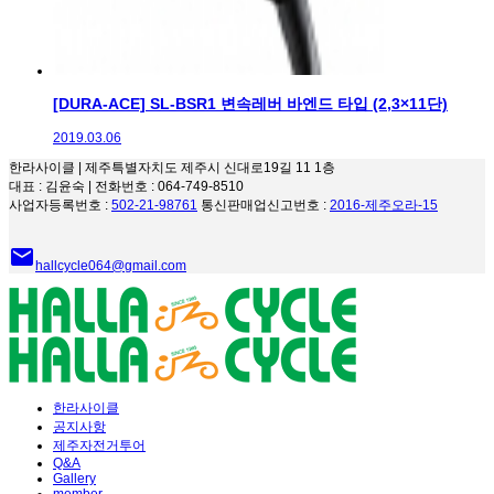
[DURA-ACE] SL-BSR1 변속레버 바엔드 타입 (2,3×11단)
2019.03.06
한라사이클 | 제주특별자치도 제주시 신대로19길 11 1층
대표 : 김윤숙 | 전화번호 : 064-749-8510
사업자등록번호 :
502-21-98761
통신판매업신고번호 :
2016-제주오라-15
email
hallcycle064@gmail.com
한라사이클
공지사항
제주자전거투어
Q&A
Gallery
member