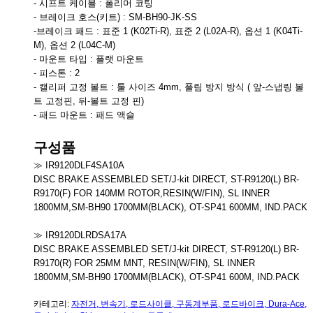
- 시프트 케이블 : 폴리머 코팅
- 브레이크 호스(키트) : SM-BH90-JK-SS
-브레이크 패드 : 표준 1 (K02Ti-R), 표준 2 (L02A-R), 옵션 1 (K04Ti-
M), 옵션 2 (L04C-M)
- 마운트 타입 : 플랫 마운트
- 피스톤 : 2
- 캘리퍼 고정 볼트 : 툴 사이즈 4mm, 풀림 방지 방식 ( 앞-스냅링 볼
트 고정핀, 뒤-볼트 고정 핀)
- 패드 마운트 : 패드 액슬
구성품
≫ IR9120DLF4SA10A
DISC BRAKE ASSEMBLED SET/J-kit DIRECT, ST-R9120(L) BR-
R9170(F) FOR 140MM ROTOR,RESIN(W/FIN), SL INNER
1800MM,SM-BH90 1700MM(BLACK), OT-SP41 600MM, IND.PACK
≫ IR9120DLRDSA17A
DISC BRAKE ASSEMBLED SET/J-kit DIRECT, ST-R9120(L) BR-
R9170(R) FOR 25MM MNT, RESIN(W/FIN), SL INNER
1800MM,SM-BH90 1700MM(BLACK), OT-SP41 600M, IND.PACK
카테고리:
자전거
,
변속기
,
로드사이클
,
구동계부품
,
로드바이크
,
Dura-Ace
,