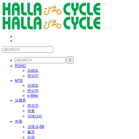
ROAD
프레임
완성차
MTB
프레임
완성차
e-Bike
브롬톤
완성차
부품
악세사리
부품
크랭크,BB
휠셋
안장