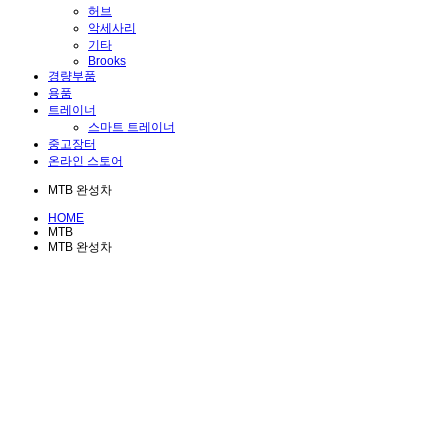
허브
악세사리
기타
Brooks
경량부품
용품
트레이너
스마트 트레이너
중고장터
온라인 스토어
MTB 완성차
HOME
MTB
MTB 완성차