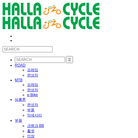
ROAD
프레임
완성차
MTB
프레임
완성차
e-Bike
브롬톤
완성차
부품
악세사리
부품
크랭크,BB
휠셋
안장