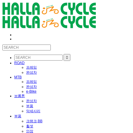
ROAD
프레임
완성차
MTB
프레임
완성차
e-Bike
브롬톤
완성차
부품
악세사리
부품
크랭크,BB
휠셋
안장