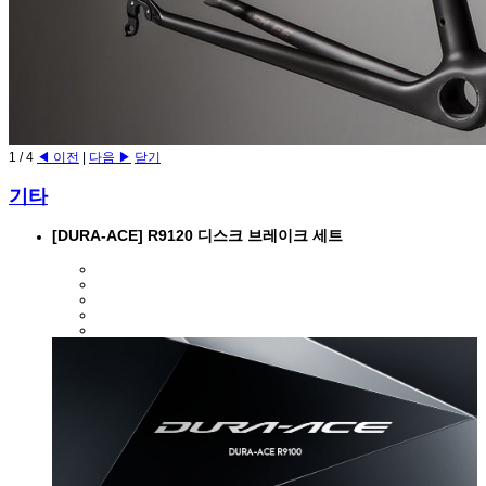
1
/
4
◀ 이전
|
다음 ▶
닫기
기타
[DURA-ACE] R9120 디스크 브레이크 세트