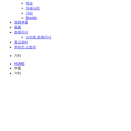
허브
악세사리
기타
Brooks
경량부품
용품
트레이너
스마트 트레이너
중고장터
온라인 스토어
기타
HOME
부품
기타