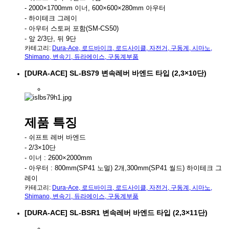
- 2000×1700mm 이너, 600×600×280mm 아우터
- 하이테크 그레이
- 아우터 스토퍼 포함(SM-CS50)
- 앞 2/3단, 뒤 9단
카테고리:
Dura-Ace
,
로드바이크
,
로드사이클
,
자전거
,
구동계
,
시마노
,
Shimano
,
변속기
,
듀라에이스
,
구동계부품
[DURA-ACE] SL-BS79 변속레버 바엔드 타입 (2,3×10단)
제품 특징
- 쉬프트 레버 바엔드
- 2/3×10단
- 이너 : 2600×2000mm
- 아우터 : 800mm(SP41 노멀) 2개,300mm(SP41 씰드) 하이테크 그
레이
카테고리:
Dura-Ace
,
로드바이크
,
로드사이클
,
자전거
,
구동계
,
시마노
,
Shimano
,
변속기
,
듀라에이스
,
구동계부품
[DURA-ACE] SL-BSR1 변속레버 바엔드 타입 (2,3×11단)