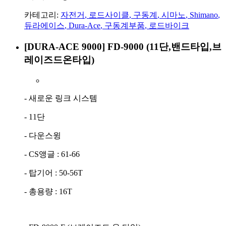
카테고리:
자전거
,
로드사이클
,
구동계
,
시마노
,
Shimano
,
듀라에이스
,
Dura-Ace
,
구동계부품
,
로드바이크
[DURA-ACE 9000] FD-9000 (11단,밴드타입,브
레이즈드온타입)
- 새로운 링크 시스템
- 11단
- 다운스윙
- CS앵글 : 61-66
- 탑기어 : 50-56T
- 총용량 : 16T