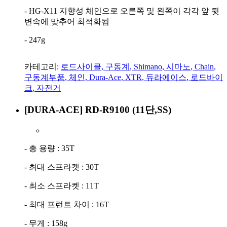
- HG-X11 지향성 체인으로 오른쪽 및 왼쪽이 각각 앞 뒷
변속에 맞추어 최적화됨
- 247g
카테고리:
로드사이클
,
구동계
,
Shimano
,
시마노
,
Chain
,
구동계부품
,
체인
,
Dura-Ace
,
XTR
,
듀라에이스
,
로드바이
크
,
자전거
[DURA-ACE] RD-R9100 (11단,SS)
- 총 용량 : 35T
- 최대 스프라켓 : 30T
- 최소 스프라켓 : 11T
- 최대 프런트 차이 : 16T
- 무게 : 158g