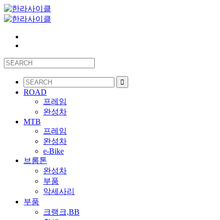
ROAD
프레임
완성차
MTB
프레임
완성차
e-Bike
브롬톤
완성차
부품
악세사리
부품
크랭크,BB