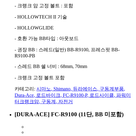
- 크랭크 암 고정 볼트 : 포함
- HOLLOWTECH II 기술
- HOLLOWGLIDE
- 호환 가능 BB타입 : 아웃보드
- 권장 BB : 스레드(일반) BB-R9100, 프레스핏 BB-
R9100-PB
- 스레드 BB 쉘 너비 : 68mm, 70mm
- 크랭크 고정 볼트 포함
카테고리:
시마노
,
Shimano
,
듀라에이스
,
구동계부품
,
Dura-Ace
,
로드바이크
,
FC-R9100-P
,
로드사이클
,
파워미
터크랭크암
,
구동계
,
자전거
[DURA-ACE] FC-R9100 (11단, BB 미포함)