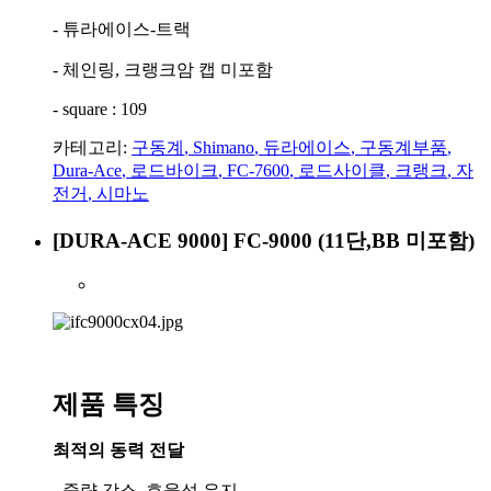
- 튜라에이스-트랙
- 체인링, 크랭크암 캡 미포함
- square : 109
카테고리:
구동계
,
Shimano
,
듀라에이스
,
구동계부품
,
Dura-Ace
,
로드바이크
,
FC-7600
,
로드사이클
,
크랭크
,
자
전거
,
시마노
[DURA-ACE 9000] FC-9000 (11단,BB 미포함)
제품 특징
최적의 동력 전달
- 중량 감소, 효율성 유지