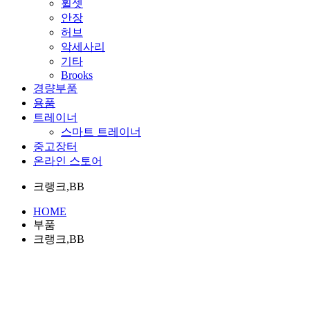
휠셋
안장
허브
악세사리
기타
Brooks
경량부품
용품
트레이너
스마트 트레이너
중고장터
온라인 스토어
크랭크,BB
HOME
부품
크랭크,BB