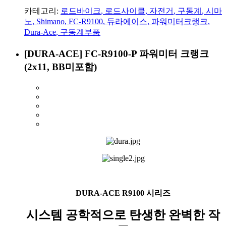
카테고리:
로드바이크
,
로드사이클
,
자전거
,
구동계
,
시마
노
,
Shimano
,
FC-R9100
,
듀라에이스
,
파워미터크랭크
,
Dura-Ace
,
구동계부품
[DURA-ACE] FC-R9100-P 파워미터 크랭크
(2x11, BB미포함)
DURA-ACE R9100 시리즈
시스템 공학적으로 탄생한 완벽한 작