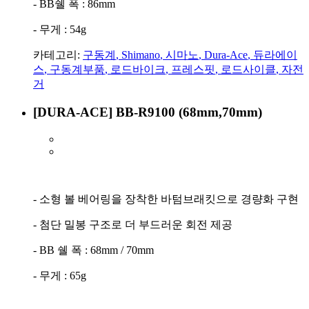
- BB쉘 폭 : 86mm
- 무게 : 54g
카테고리:
구동계
,
Shimano
,
시마노
,
Dura-Ace
,
듀라에이
스
,
구동계부품
,
로드바이크
,
프레스핏
,
로드사이클
,
자전
거
[DURA-ACE] BB-R9100 (68mm,70mm)
- 소형 볼 베어링을 장착한 바텀브래킷으로 경량화 구현
- 첨단 밀봉 구조로 더 부드러운 회전 제공
- BB 쉘 폭 : 68mm / 70mm
- 무게 : 65g