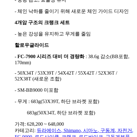
- 체인 낙하를 줄이기 위해 새로운 체인 가이드 디자인
4개암 구조의 크랭크 세트
- 높은 강성을 유지하고 무게를 줄임
할로우글라이드
- FC-7900 시리즈 대비 더 경량화
: 38.6g 감소(BB포함,
170mm)
- 50X34T / 53X39T / 54X42T / 55X42T / 52X36T /
52X38T (새로운 조합)
- SM-BB9000 미포함
- 무게 : 683g(53X39T, 하단 브라켓 포함)
683g(50X34T, 하단 브라켓 포함)
가격: 628,200 ~ 648,000
카테고리:
듀라에이스
,
Shimano
,
시마노
,
구동계
,
자전거
,
FC-9000
,
로드사이클
,
크랭크
,
로드바이크
,
구동계부품
,