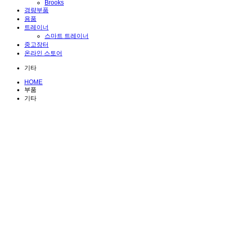
Brooks
경량부품
용품
트레이너
스마트 트레이너
중고장터
온라인 스토어
기타
HOME
부품
기타