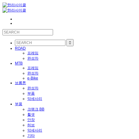
ROAD
프레임
완성차
MTB
프레임
완성차
e-Bike
브롬톤
완성차
부품
악세사리
부품
크랭크,BB
휠셋
안장
허브
악세사리
기타