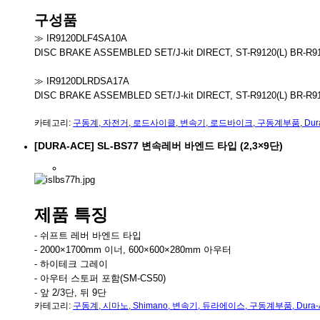
구성품
≫ IR9120DLF4SA10A
DISC BRAKE ASSEMBLED SET/J-kit DIRECT, ST-R9120(L) BR-R
≫ IR9120DLRDSA17A
DISC BRAKE ASSEMBLED SET/J-kit DIRECT, ST-R9120(L) BR-R9
카테고리:
구동계
,
자전거
,
로드사이클
,
변속기
,
로드바이크
,
구동계부품
,
Dur
[DURA-ACE] SL-BS77 변속레버 바엔드 타입 (2,3×9단)
제품 특징
- 쉬프트 레버 바엔드 타입
- 2000×1700mm 이너, 600×600×280mm 아우터
- 하이테크 그레이
- 아우터 스토퍼 포함(SM-CS50)
- 앞 2/3단, 뒤 9단
카테고리:
구동계
,
시마노
,
Shimano
,
변속기
,
듀라에이스
,
구동계부품
,
Dura-