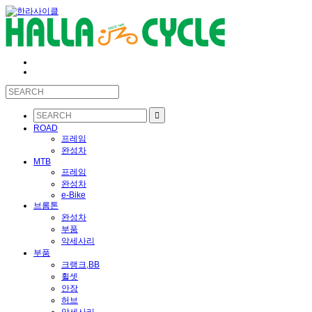
ROAD
프레임
완성차
MTB
프레임
완성차
e-Bike
브롬톤
완성차
부품
악세사리
부품
크랭크,BB
휠셋
안장
허브