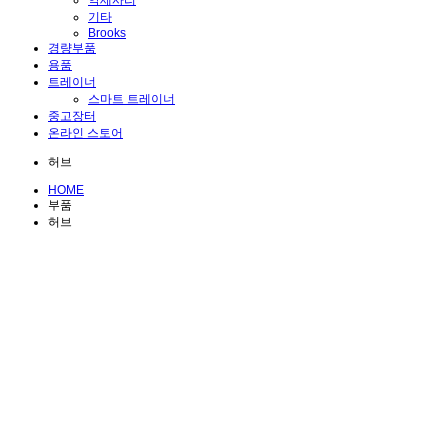
악세사리
기타
Brooks
경량부품
용품
트레이너
스마트 트레이너
중고장터
온라인 스토어
허브
HOME
부품
허브