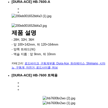
[DURA-ACE] HB-7600-A
제품 설명
- 28H, 32H, 36H
- 앞 100×142mm, 뒤 120×164mm
- 양쪽 트래드(뒤)
- 액슬 지름 : 앞 9mm, 뒤 10mm
카테고리:
로드바이크
,
구동계부품
,
Dura-Ace
,
듀라에이스
,
Shimano
,
시마
노
,
구동계
,
자전거
,
로드사이클
,
허브
[DURA-ACE] HB-7600 트랙용