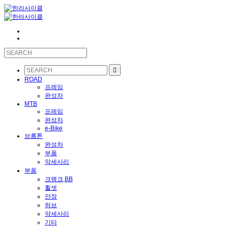
ROAD
프레임
완성차
MTB
프레임
완성차
e-Bike
브롬톤
완성차
부품
악세사리
부품
크랭크,BB
휠셋
안장
허브
악세사리
기타