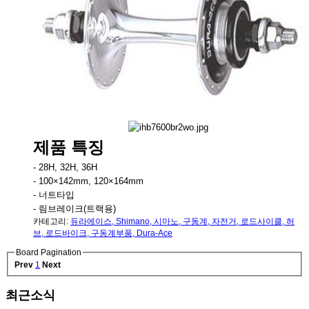
제품 특징
- 28H, 32H, 36H
- 100×142mm, 120×164mm
- 너트타입
- 림브레이크(트랙용)
카테고리:
듀라에이스
,
Shimano
,
시마노
,
구동계
,
자전거
,
로드사이클
,
허
브
,
로드바이크
,
구동계부품
,
Dura-Ace
Board Pagination
Prev
1
Next
최근소식