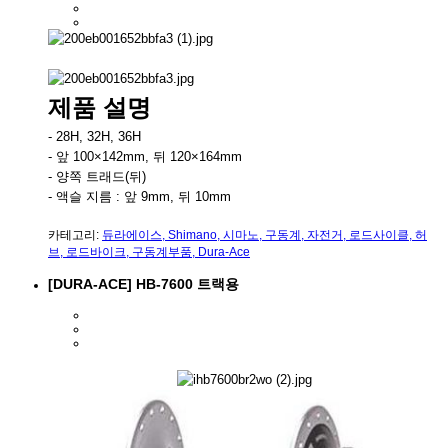
제품 설명
- 28H, 32H, 36H
- 앞 100×142mm, 뒤 120×164mm
- 양쪽 트래드(뒤)
- 액슬 지름 : 앞 9mm, 뒤 10mm
카테고리:
듀라에이스
,
Shimano
,
시마노
,
구동계
,
자전거
,
로드사이클
,
허
브
,
로드바이크
,
구동계부품
,
Dura-Ace
[DURA-ACE] HB-7600 트랙용