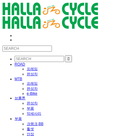
ROAD
프레임
완성차
MTB
프레임
완성차
e-Bike
브롬톤
완성차
부품
악세사리
부품
크랭크,BB
휠셋
안장