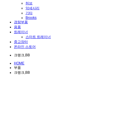
허브
악세사리
기타
Brooks
경량부품
용품
트레이너
스마트 트레이너
중고장터
온라인 스토어
크랭크,BB
HOME
부품
크랭크,BB