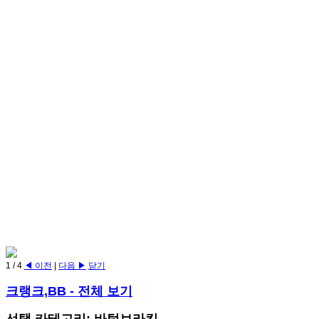
1
/
4
◀ 이전
|
다음 ▶
닫기
크랭크,BB
- 전체 보기
선택 카테고리: 바텀브라킷