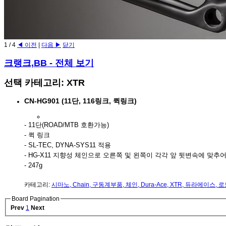
1
/
4
◀ 이전
|
다음 ▶
닫기
크랭크,BB
- 전체 보기
선택 카테고리: XTR
CN-HG901 (11단, 116링크, 퀵링크)
- 11단(ROAD/MTB 호환가능)
- 퀵 링크
- SL-TEC, DYNA-SYS11 적용
- HG-X11 지향성 체인으로 오른쪽 및 왼쪽이 각각 앞 뒷변속에 맞추
- 247g
카테고리:
시마노
,
Chain
,
구동계부품
,
체인
,
Dura-Ace
,
XTR
,
듀라에이스
,
로
Board Pagination
Prev
1
Next