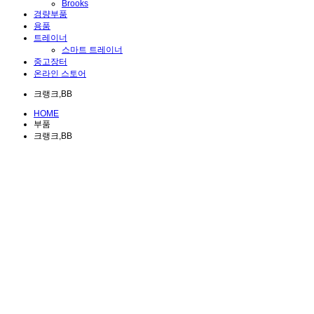
Brooks
경량부품
용품
트레이너
스마트 트레이너
중고장터
온라인 스토어
크랭크,BB
HOME
부품
크랭크,BB