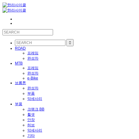
ROAD
프레임
완성차
MTB
프레임
완성차
e-Bike
브롬톤
완성차
부품
악세사리
부품
크랭크,BB
휠셋
안장
허브
악세사리
기타