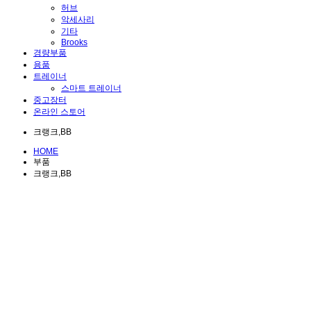
허브
악세사리
기타
Brooks
경량부품
용품
트레이너
스마트 트레이너
중고장터
온라인 스토어
크랭크,BB
HOME
부품
크랭크,BB