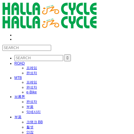
ROAD
프레임
완성차
MTB
프레임
완성차
e-Bike
브롬톤
완성차
부품
악세사리
부품
크랭크,BB
휠셋
안장