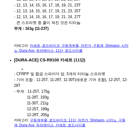
- 12, 13, 14, 15, 16, 17, 18, 19, 21, 23T
- 12, 13, 14, 15, 16, 17, 19, 21, 23, 25T
- 12, 13, 14, 15, 16, 17, 19, 21, 24, 27T
큰 스프라켓 중 줄이 쳐진 것은 티타늄.
무게 : 163g (11-23T)
카테고리:
카세트
,
로드바이크
,
구동계부품
,
자전거
,
구동계
,
Shimano
,
시마
노
,
Dura-Ace
,
듀라에이스
,
11단
,
로드사이클
[DURA-ACE] CS-R9100 카세트 (11단)
- CFRPP 및 합금 스파이더 암, 5개의 티타늄 스프라켓
- 기어 조합 : 11-25T, 11-28T, 11-30T(새로운 기어 조합), 12-25T, 12-
28T
- 무게 : 11-25T, 175g
11-28T, 193g
11-30T, 211g
12-25T, 189g
12-28T, 205g
카테고리:
구동계부품
,
로드바이크
,
11단
,
자전거
,
Shimano
,
시마노
,
구동
계
,
Dura-Ace
,
듀라에이스
,
카세트
,
로드사이클