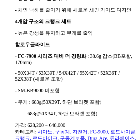
- 체인 낙하를 줄이기 위해 새로운 체인 가이드 디자인
4개암 구조의 크랭크 세트
- 높은 강성을 유지하고 무게를 줄임
할로우글라이드
- FC-7900 시리즈 대비 더 경량화
: 38.6g 감소(BB포함,
170mm)
- 50X34T / 53X39T / 54X42T / 55X42T / 52X36T /
52X38T (새로운 조합)
- SM-BB9000 미포함
- 무게 : 683g(53X39T, 하단 브라켓 포함)
683g(50X34T, 하단 브라켓 포함)
가격: 628,200 ~ 648,000
카테고리:
시마노
,
구동계
,
자전거
,
FC-9000
,
로드사이클
,
크랭크
,
로드바이크
,
구동계부품
,
Dura-Ace
,
듀라에이스
,